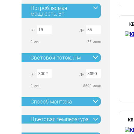
Потребляемая
мощность, Вт
КВ
от
до
0 мин
55 макс
Световой поток, Лм
от
до
0 мин
8690 макс
Способ монтажа
Цветовая температура
КВ