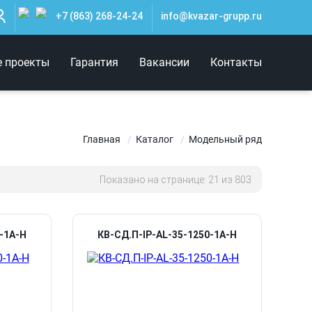
+7 (863) 268-24-24
info@kvazar-grupp.ru
е проекты
Гарантия
Вакансии
Контакты
Главная
Каталог
Модельный ряд
Показано на странице:
21
из 803
0-1А-Н
КВ-СД.П-IP-AL-35-1250-1А-Н