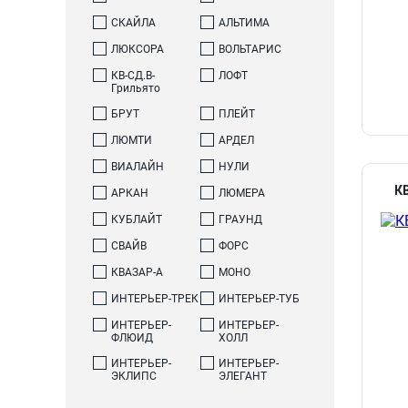
СКАЙЛА
АЛЬТИМА
ЛЮКСОРА
ВОЛЬТАРИС
КВ-СД.В-
ЛОФТ
Грильято
БРУТ
ПЛЕЙТ
ЛЮМТИ
АРДЕЛ
ВИАЛАЙН
НУЛИ
К
АРКАН
ЛЮМЕРА
КУБЛАЙТ
ГРАУНД
СВАЙВ
ФОРС
КВАЗАР-А
МОНО
ИНТЕРЬЕР-ТРЕК
ИНТЕРЬЕР-ТУБ
ИНТЕРЬЕР-
ИНТЕРЬЕР-
ФЛЮИД
ХОЛЛ
ИНТЕРЬЕР-
ИНТЕРЬЕР-
ЭКЛИПС
ЭЛЕГАНТ