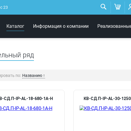
Низковольтные
светильники
ис 23
Архитектурное освещение
Каталог
Информация о компании
Реализованны
Интерьерные светильники
ельный ряд
ровать по:
Названию ↑
ощность ↑
ощность ↓
В-СД.П-IP-AL-18-680-1А-Н
КВ-СД.П-IP-AL-30-125
азванию ↑
азванию ↓
ветовой поток ↑
ветовой поток ↓