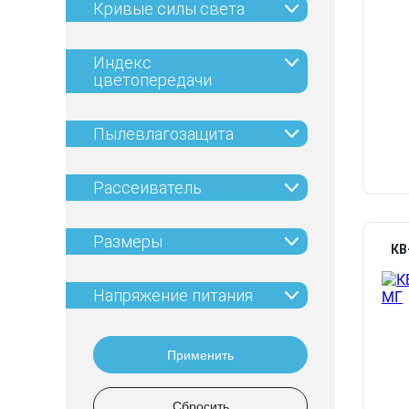
Кривые силы света
Индекс
цветопередачи
Пылевлагозащита
Рассеиватель
Размеры
КВ
Напряжение питания
Применить
Сбросить