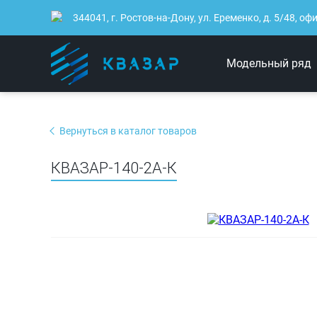
344041, г. Ростов-на-Дону, ул. Еременко, д. 5/48, оф
Модельный ряд
Вернуться в каталог товаров
КВАЗАР-140-2А-К