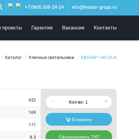
+7 (863) 268-24-24
info@kvazar-grupp.ru
е проекты
Гарантия
Вакансии
Контакты
Каталог
Уличные светильники
КВАЗАР-140-2А-К
652
Кол-во:
169
В корзину
171
Сформировать ТКП
8.3