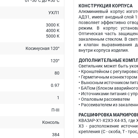
от -50°C до +50°C
КОНСТРУКЦИЯ КОРПУСА
Алюминиевый корпус изгот
УХЛ1
АД31, имеет анодный слой 1
позволяет эффективно отво
3000 K
режим. В корпус установ
4000 К
Оптическая часть защищен
5000 К
закаленным стеклом. В свет
и клапан выравнивания д
Косинусная 120°
внутри корпуса изделия.
ДОПОЛНИТЕЛЬНЫЕ КОМП
120°
Светильник может быть уко
• Кронштейном с регулировк
80
• Герметичным коннектором
• Выносным источником пит
0.97
• БАПом (блоком аварийного
• Источниками питания с уп
1
• Опаловым рассеиватем
• Рассеивателем из закаленн
П-III
РАСШИФРОВКА МАРКИРОВ
КВАЗАР-X1-X2X3-X4-X5, где 
Консоль
X3 - расположение источник
крепления (С - скоба, Т - трос
384