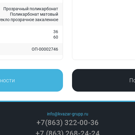
Прозрачный поликарбонат
Поликарбонат матовый
текло прозрачное закаленное
36
60
ОП-00002746
нности
П
info@kvazar-grupp.ru
+7(863) 322-00-36
+7 (863) 268-24-24