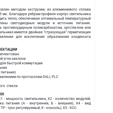
овлен методом экструзии, из алюминиевого сплава
5 мк. Благодаря ребрам профиля корпус светильника
дить тепло, обеспечивая оптимальный температурный
лены светодиодные модули и источник питания.
а противоударным поликарбонатом, оргстеклом или
ильнике имеется двойная "страхующая" герметизация
авления для исключения образования конденсата
ЛЕКТАЦИИ
мплектован:
ой угла наклона
 для быстрой коммутации
ания
 питания)
равлением по протоколам DALI, PLC
ого стекла
КИ:
X1 - мощность светильника, X2 - количество модулей,
а питания (А - внутреннее, Б - внешнее), X4 - вид
, ТР - трос регулируемый, К - консоль), X5 - КСС.