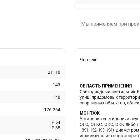
Мы применяем при прои
Чертёж
21118
143
ОБЛАСТЬ ПРИМЕНЕНИЯ
Светодиодный светильник К
148
улиц, придомовых территорий
спортивных объектов, объек
176-264
МОНТАЖ
Установка светильника осущ
IP 54
ОГС, ОГКС, ОКС, ОКК либо н
IP 65
(К1, К2, К3, К4) диаметро
индивидуально под конкретн