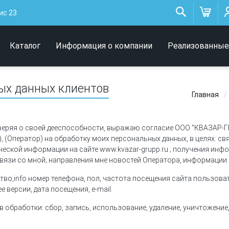
Низковольтные
ис 23
светильники
Архитектурное освещение
Каталог
Информация о компании
Реализованные
Интерьерные светильники
ных данных клиентов
Главная
веряя о своей дееспособности, выражаю согласие ООО "КВАЗАР-ГРУП
(Оператор) на обработку моих персональных данных, в целях: св
ской информации на сайте www.kvazar-grupp.ru ; получения инфо
вязи со мной; направления мне новостей Оператора, информации 
тво,info номер телефона, пол, частота посещения сайта пользова
е версии, дата посещения, e-mail.
 обработки: сбор, запись, использование, удаление, уничтожени