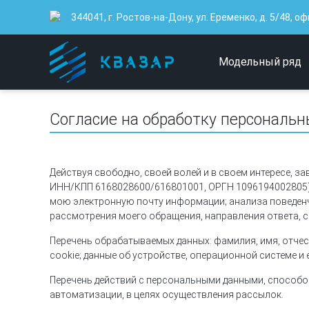
344041, г. Ростов-на-Дону, ул. Еременко, д. 5/48, оф
Модельный ряд
Согласие на обработку персональ
Действуя свободно, своей волей и в своем интересе, за
ИНН/КПП 6168028600/616801001, ОРГН 1096194002805), 
мою электронную почту информации; анализа поведенче
рассмотрения моего обращения, направления ответа, с
Перечень обрабатываемых данных: фамилия, имя, отчес
cookie; данные об устройстве, операционной системе и е
Перечень действий с персональными данными, способов
автоматизации, в целях осуществления рассылок.