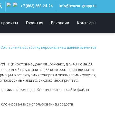
+7 (863) 268-24-24
info@kvazar-grupp.ru
 проекты
Гарантия
Вакансии
Контакты
Согласие на обработку персональных данных клиентов
П" (г.Ростов-на-Дону, ул.Еременко, д. 5/48, комн.23,
язи со мной представителя Оператора; направления на
рмации о реализуемых товарах и оказываемых услугах;
о проводимых акциях, скидках, мероприятиях.
телями; информация об активности на сайте; файлы
е, блокирование с использованием средств