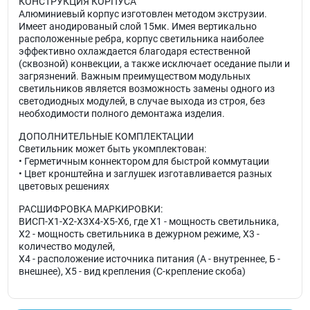
КОНСТРУКЦИЯ КОРПУСА
Алюминиевый корпус изготовлен методом экструзии.
Имеет анодированый слой 15мк. Имея вертикально
расположенные ребра, корпус светильника наиболее
эффективно охлаждается благодаря естественной
(сквозной) конвекции, а также исключает оседание пыли и
загрязнений. Важным преимуществом модульных
светильников является возможность замены одного из
светодиодных модулей, в случае выхода из строя, без
необходимости полного демонтажа изделия.
ДОПОЛНИТЕЛЬНЫЕ КОМПЛЕКТАЦИИ
Светильник может быть укомплектован:
• Герметичным коннектором для быстрой коммутации
• Цвет кронштейна и заглушек изготавливается разных
цветовых решениях
РАСШИФРОВКА МАРКИРОВКИ:
ВИСП-X1-Х2-X3X4-X5-X6, где X1 - мощность светильника,
Х2 - мощность светильника в дежурном режиме, Х3 -
количество модулей,
X4 - расположение источника питания (А - внутреннее, Б -
внешнее), X5 - вид крепления (C-крепление скоба)