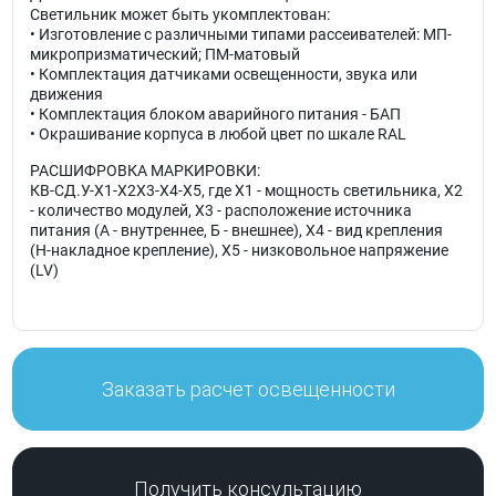
Светильник может быть укомплектован:
• Изготовление с различными типами рассеивателей: МП-
микропризматический; ПМ-матовый
• Комплектация датчиками освещенности, звука или
движения
• Комплектация блоком аварийного питания - БАП
• Окрашивание корпуса в любой цвет по шкале RAL
РАСШИФРОВКА МАРКИРОВКИ:
КВ-СД.У-X1-X2X3-X4-X5, где X1 - мощность светильника, X2
- количество модулей, X3 - расположение источника
питания (А - внутреннее, Б - внешнее), X4 - вид крепления
(Н-накладное крепление), Х5 - низковольное напряжение
(LV)
Заказать расчет освещенности
Получить консультацию