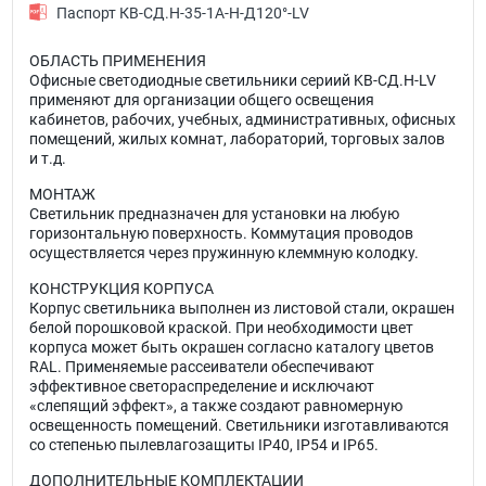
Паспорт КВ-СД.Н-35-1А-Н-Д120°-LV
ОБЛАСТЬ ПРИМЕНЕНИЯ
Офисные светодиодные светильники сериий KВ-СД.Н-LV
применяют для организации общего освещения
кабинетов, рабочих, учебных, административных, офисных
помещений, жилых комнат, лабораторий, торговых залов
и т.д.
МОНТАЖ
Светильник предназначен для установки на любую
горизонтальную поверхность. Коммутация проводов
осуществляется через пружинную клеммную колодку.
КОНСТРУКЦИЯ КОРПУСА
Корпус светильника выполнен из листовой стали, окрашен
белой порошковой краской. При необходимости цвет
корпуса может быть окрашен согласно каталогу цветов
RAL. Применяемые рассеиватели обеспечивают
эффективное светораспределение и исключают
«слепящий эффект», а также создают равномерную
освещенность помещений. Светильники изготавливаются
со степенью пылевлагозащиты IP40, IP54 и IP65.
ДОПОЛНИТЕЛЬНЫЕ КОМПЛЕКТАЦИИ