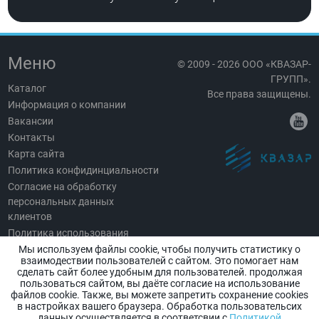
Меню
© 2009 - 2026 ООО «КВАЗАР-
ГРУПП».
Каталог
Все права защищены.
Информация о компании
Вакансии
Контакты
Карта сайта
Политика конфидинциальности
Согласие на обработку
персональных данных
клиентов
Политика использования
Cookies
Мы используем файлы cookie, чтобы получить статистику о
взаимодествии пользователей с сайтом. Это помогает нам
сделать сайт более удобным для пользователей. продолжая
пользоваться сайтом, вы даёте согласие на использование
файлов cookie. Также, вы можете запретить сохранение cookies
Все права на информацию и материалы (включая изображения и
в настройках вашего браузера. Обработка пользовательсих
товарные знаки) охраняются законом и принадлежат ООО «КВАЗАР-
ГРУПП». Не допускается полное или частичное копирование и
данных осуществляется в соответсвии с
Политикой