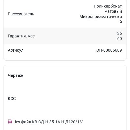
Поликарбонат
матовый
Рассеиватель
Микропризматически
й
36
Гарантия, мес.
60
Артикул
ОП-00006689
Чертёж
КСС
ies-файл КВ-СД.Н-35-1А-Н-Д120°-LV