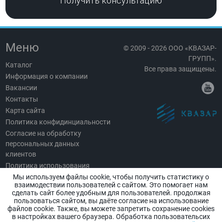
Получить консультацию
Меню
© 2009 - 2026 ООО «КВАЗАР-
ГРУПП».
Каталог
Все права защищены.
Информация о компании
Вакансии
Контакты
Карта сайта
Политика конфидинциальности
Согласие на обработку
персональных данных
клиентов
Политика использования
Cookies
Мы используем файлы cookie, чтобы получить статистику о
взаимодествии пользователей с сайтом. Это помогает нам
сделать сайт более удобным для пользователей. продолжая
пользоваться сайтом, вы даёте согласие на использование
файлов cookie. Также, вы можете запретить сохранение cookies
Все права на информацию и материалы (включая изображения и
в настройках вашего браузера. Обработка пользовательсих
товарные знаки) охраняются законом и принадлежат ООО «КВАЗАР-