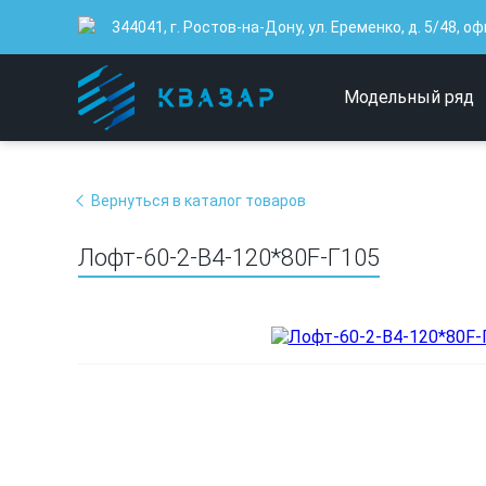
344041, г. Ростов-на-Дону, ул. Еременко, д. 5/48, оф
Модельный ряд
Вернуться в каталог товаров
Лофт-60-2-В4-120*80F-Г105