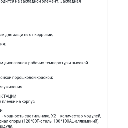
одится на закладной элемент. Закладная
ом для защиты от коррозии;
ия;
им диапазоном рабочих температур и высокой
ойкой порошковой краской;
служивания.
ЕКТАЦИИ
 плёнки на корпус
И:
1 - мощность светильника, Х2 – количество модулей,
ериал опоры (120*80F-сталь, 100*100AL-аллюминий),
модуля.