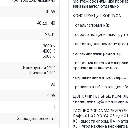
100*100AL-аллюминий
Монтаж светильника произв
заказывается отдельно.
IP 65
КОНСТРУКЦИЯ КОРПУСА
-40 до +40
- сталь/алюминий;
УХЛ1
- обработка цинковым грунт
- антивандальная конструкц
3000 K
4000 К
- алюминиевый радиатор;
5000 К
- источник питания с широк
Косинусная 120°
производительностью;
Широкая 140°
- окрашивание атмосферост
80
- ревизионный лючок для об
0,95
ДОПОЛНИТЕЛЬНЫЕ КОМПЛ
- нанесение сублимационной
I
РАСШИФРОВКА МАРКИРОВК
Лофт-Х1-Х2-Х3-Х4-Х5, где X
Закладной элемент
Х3 - высота опоры, Х4 - мат
Х5 – угол наклона верхнего 