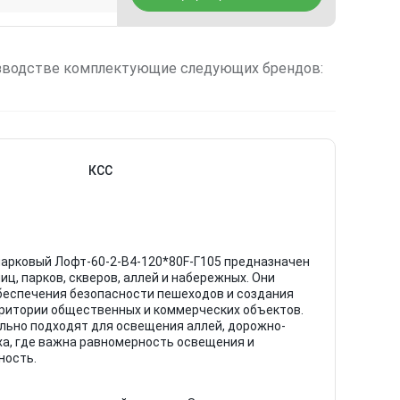
зводстве комплектующие следующих брендов:
КСС
арковый Лофт-60-2-В4-120*80F-Г105 предназначен
иц, парков, скверов, аллей и набережных. Они
беспечения безопасности пешеходов и создания
ритории общественных и коммерческих объектов.
льно подходят для освещения аллей, дорожно-
ха, где важна равномерность освещения и
ность.