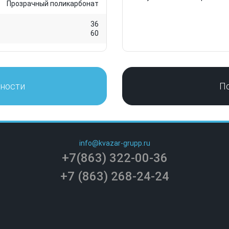
Прозрачный поликарбонат
36
60
нности
П
info@kvazar-grupp.ru
+7(863) 322-00-36
+7 (863) 268-24-24