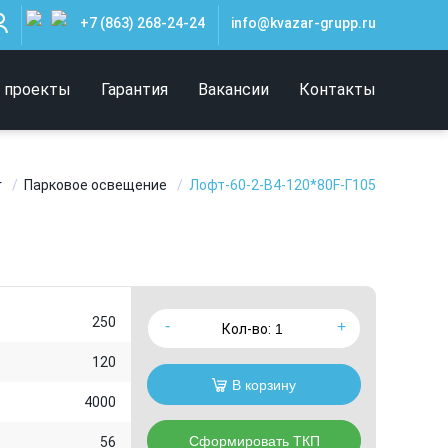
+7 (863) 268-24-24
info@kvazar-grupp.ru
 проекты
Гарантия
Вакансии
Контакты
г
Парковое освещение
Лофт-60-2-В4-120*80F-Г105
250
Кол-во:
120
В корзину
4000
Сформировать ТКП
56