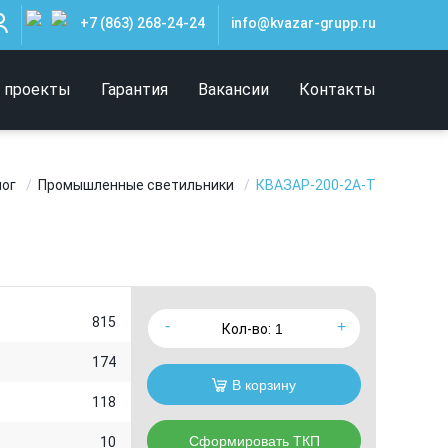
+7 (863) 268-24-24
info@kvazar-grupp.ru
 проекты
Гарантия
Вакансии
Контакты
лог
Промышленные светильники
КВАЗАР-200-2А-Т
815
Кол-во:
174
В корзину
118
Сформировать ТКП
10