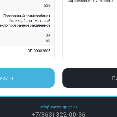
вид крепления (С - скоба, Т -
528
Прозрачный поликарбонат
Поликарбонат матовый
екло прозрачное закаленное
36
60
ОП-00002805
нности
П
info@kvazar-grupp.ru
+7(863) 322-00-36