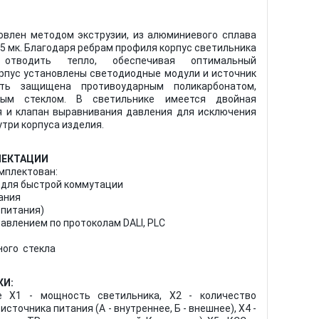
овлен методом экструзии, из алюминиевого сплава
5 мк. Благодаря ребрам профиля корпус светильника
 отводить тепло, обеспечивая оптимальный
рпус установлены светодиодные модули и источник
сть защищена противоударным поликарбонатом,
ным стеклом. В светильнике имеется двойная
я и клапан выравнивания давления для исключения
три корпуса изделия.
ЛЕКТАЦИИ
мплектован:
 для быстрой коммутации
ания
 питания)
равлением по протоколам DALI, PLC
ного стекла
КИ:
де X1 - мощность светильника, X2 - количество
источника питания (А - внутреннее, Б - внешнее), X4 -