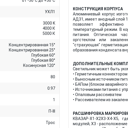
от -50°C до +50°C
КОНСТРУКЦИЯ КОРПУСА
УХЛ1
Алюминиевый корпус изгот
АД31, имеет анодный слой 1
3000 K
позволяет эффективно
4000 К
температурный режим. В ко
5000 К
питания. Оптическая ча
оргстеклом или закален
Концентрированная 15°
"страхующая" герметизаци
Концентрированная 25°
образования конденсата вну
Глубокая 60°
Глубокая 80°
ДОПОЛНИТЕЛЬНЫЕ КОМП
Косинусная 120°
Светильник может быть уко
• Герметичным коннектором
80
• Выносным источником пит
• БАПом (блоком аварийного
0.97
• Источниками питания с уп
• Опаловым рассеиватем
1
• Рассеивателем из закален
П-III
РАСШИФРОВКА МАРКИРОВ
КВАЗАР-X1-X2X3-X4-X5, г
Трос
модулей, X3 - расположение 