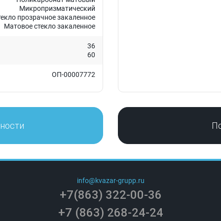
Микропризматический
текло прозрачное закаленное
Матовое стекло закаленное
36
60
ОП-00007772
нности
П
info@kvazar-grupp.ru
+7(863) 322-00-36
+7 (863) 268-24-24