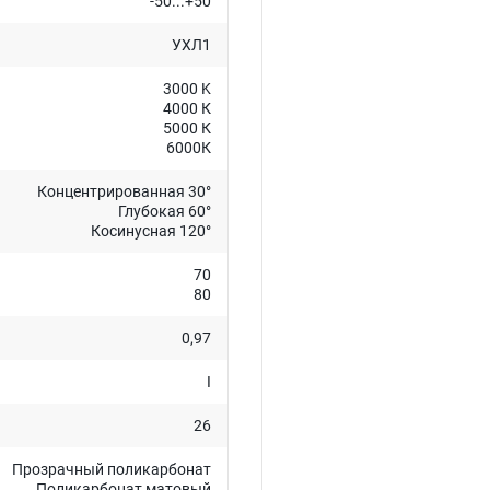
-50...+50
УХЛ1
3000 K
4000 К
5000 К
6000К
Концентрированная 30°
Глубокая 60°
Косинусная 120°
70
80
0,97
I
26
Прозрачный поликарбонат
Поликарбонат матовый