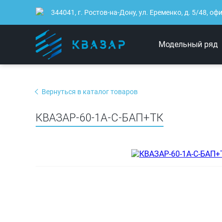
344041, г. Ростов-на-Дону, ул. Еременко, д. 5/48, оф
Модельный ряд
Вернуться в каталог товаров
КВАЗАР-60-1А-С-БАП+ТК