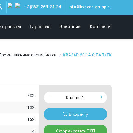
+7 (863) 268-24-24
info@kvazar-grupp.ru
е проекты
Гарантия
Вакансии
Контакты
Промышленные светильники
КВАЗАР-60-1А-С-БАП+ТК
732
Кол-во:
132
В корзину
152
Сформировать ТКП
4