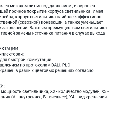
лен методом литья под давлением , и окрашен
щей прочное покрытие корпуса светильника. Имея
ребра, корпус светильника наиболее эффективно
ственной (сквозной) конвекции, а также уменьшает
 и загрязнений. Важным преимуществом светильника
тивной замены источника питания в случае выхода
ЕКТАЦИИ
мплектован:
 для быстрой коммутации
равлением по протоколам DALI, PLC
окрашен в разных цветовых решениях согласно
И:
 мощность светильника, X2 - количество модулей, X3 -
ия (А - внутреннее, Б - внешнее), X4 - вид крепления