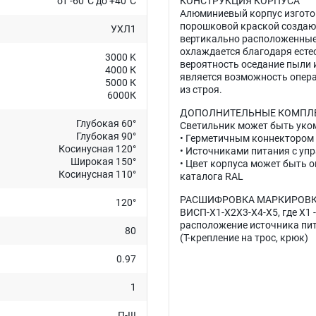
от -60°C до +40°C
КОНСТРУКЦИЯ КОРПУСА
Алюминиевый корпус изготов
порошковой краской создаю
УХЛ1
вертикально расположенные 
охлаждается благодаря есте
3000 K
вероятность оседание пыли
4000 К
является возможность опера
5000 К
из строя.
6000К
ДОПОЛНИТЕЛЬНЫЕ КОМПЛ
Глубокая 60°
Светильник может быть уко
Глубокая 90°
• Герметичным коннектором
Косинусная 120°
• Источниками питания с уп
Широкая 150°
• Цвет корпуса может быть 
Косинусная 110°
каталога RAL
РАСШИФРОВКА МАРКИРОВК
120°
ВИСП-X1-X2X3-X4-X5, где X1 -
расположение источника питан
80
(Т-крепление на трос, крюк)
0.97
1
П-III