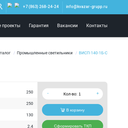
+7 (863) 268-24-24
info@kvazar-grupp.ru
е проекты
Гарантия
Вакансии
Контакты
талог
Промышленные светильники
ВИСП-140-1Б-C
250
Кол-во:
250
В корзину
130
Сформировать ТКП
2.4