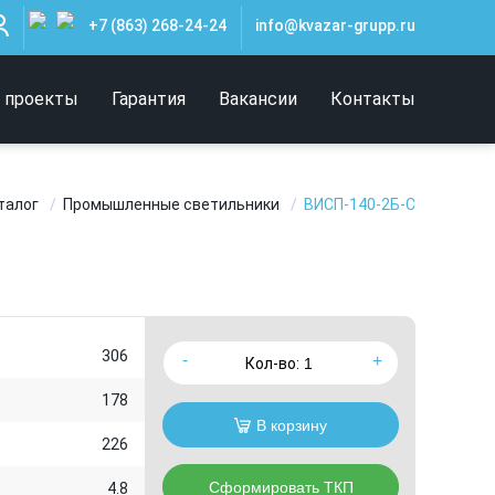
+7 (863) 268-24-24
info@kvazar-grupp.ru
 проекты
Гарантия
Вакансии
Контакты
талог
Промышленные светильники
ВИСП-140-2Б-С
306
Кол-во:
178
В корзину
226
Сформировать ТКП
4.8