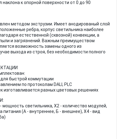
 наклона к опорной поверхности от 0 до 90
влен методом экструзии. Имеет анодированый слой
положенные ребра, корпус светильника наиболее
агодаря естественной (сквозной) конвекции, а
пыли и загрязнений. Важным преимуществом
ляется возможность замены одного из
учае выхода из строя, без необходимости полного
ЕКТАЦИИ
мплектован:
 для быстрой коммутации
равлением по протоколам DALI, PLC
ек изготавливается разных цветовых решениях
И:
 - мощность светильника, X2 - количество модулей,
питания (А - внутреннее, Б - внешнее), X4 - вид
ба)