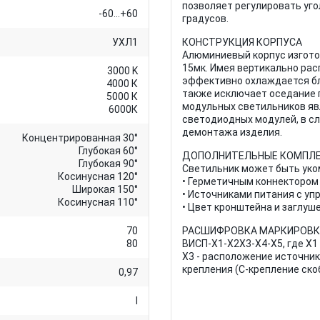
позволяет регулировать угол
-60...+60
градусов.
УХЛ1
КОНСТРУКЦИЯ КОРПУСА
Алюминиевый корпус изгото
15мк. Имея вертикально рас
3000 K
эффективно охлаждается бл
4000 К
также исключает оседание 
5000 К
модульных светильников яв
6000К
светодиодных модулей, в сл
демонтажа изделия.
Концентрированная 30°
Глубокая 60°
ДОПОЛНИТЕЛЬНЫЕ КОМПЛ
Глубокая 90°
Светильник может быть уко
Косинусная 120°
• Герметичным коннектором
Широкая 150°
• Источниками питания с уп
Косинусная 110°
• Цвет кронштейна и заглуш
70
РАСШИФРОВКА МАРКИРОВК
80
ВИСП-X1-X2X3-X4-X5, где X1
X3 - расположение источника 
крепления (C-крепление ско
0,97
I