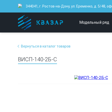
344041, г. Ростов-на-Дону, ул. Еременко, д. 5/48, оф
Модельный ряд
Вернуться в каталог товаров
ВИСП-140-2Б-С