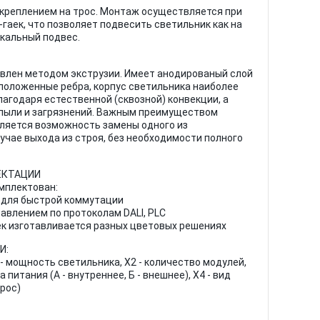
 креплением на трос. Монтаж осуществляется при
аек, что позволяет подвесить светильник как на
икальный подвес.
влен методом экструзии. Имеет анодированый слой
положенные ребра, корпус светильника наиболее
агодаря естественной (сквозной) конвекции, а
пыли и загрязнений. Важным преимуществом
ляется возможность замены одного из
учае выхода из строя, без необходимости полного
ЕКТАЦИИ
мплектован:
 для быстрой коммутации
равлением по протоколам DALI, PLC
ек изготавливается разных цветовых решениях
И:
 - мощность светильника, X2 - количество модулей,
питания (А - внутреннее, Б - внешнее), X4 - вид
трос)