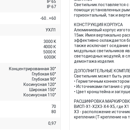
IP 65
Светильник поставляется с
IP 67
помощи установленных рым-г
горизонтальный, так и верт
-60...+60
КОНСТРУКЦИЯ КОРПУСА
УХЛ1
Алюминиевый корпус изгото
15мк. Имея вертикально рас
эффективно охлаждается бл
3000 K
также исключает оседание 
4000 К
модульных светильников яв
5000 К
светодиодных модулей, в сл
6000К
демонтажа изделия.
Концентрированная 30°
ДОПОЛНИТЕЛЬНЫЕ КОМПЛ
Глубокая 60°
Светильник может быть уко
Глубокая 90°
• Герметичным коннектором
Косинусная 120°
• Источниками питания с уп
Широкая 150°
• Цвет кронштейна и заглуш
Косинусная 110°
РАСШИФРОВКА МАРКИРОВК
70
ВИСП-X1-X2X3-X4-X5, где X1
80
X3 - расположение источника 
крепления (Т-крепление на 
0,97