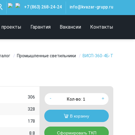
+7 (863) 268-24-24
info@kvazar-grupp.ru
 проекты
Гарантия
Вакансии
Контакты
талог
Промышленные светильники
ВИСП-360-4Б-Т
306
Кол-во:
328
В корзину
178
Сформировать ТКП
8.8