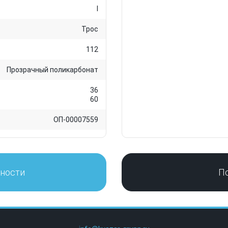
I
Трос
112
Прозрачный поликарбонат
36
60
ОП-00007559
нности
П