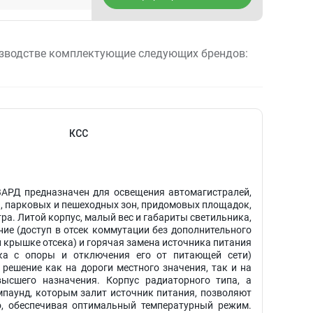
зводстве комплектующие следующих брендов:
КСС
АРД предназначен для освещения автомагистралей,
ей, парковых и пешеходных зон, придомовых площадок,
ра. Литой корпус, малый вес и габариты светильника,
ие (доступ в отсек коммутации без дополнительного
й крышке отсека) и горячая замена источника питания
ка с опоры и отключения его от питающей сети)
решение как на дороги местного значения, так и на
ысшего назначения. Корпус радиаторного типа, а
паунд, которым залит источник питания, позволяют
о, обеспечивая оптимальный температурный режим.