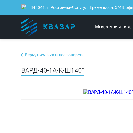
344041, г. Ростов-на-Дону, ул. Еременко, д. 5/48, оф
Модельный ряд
Вернуться в каталог товаров
ВАРД-40-1А-К-Ш140°