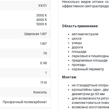
Несколько видов оптики с
УХЛ1
эффективное светораспреде
3000 K
4000 К
5000 К
Область применения:
Широкая 140°
автомагистрали
шоссе
улицы
140°
дороги
площади
70
парковые и пешеходн
придомовые площади
0.98
проезды
охранный периметр
1
Монтаж:
П-III
на стандартные опоры о
кронштейны одно-, двух
Консоль
диаметром до 60 мм
для возможности регу
Прозрачный поликарбонат
комплектоваться пов
возможно изготовлени