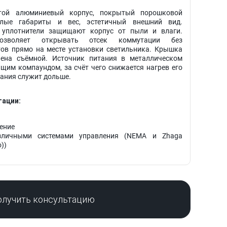
ой алюминиевый корпус, покрытый порошковой
алые габариты и вес, эстетичный внешний вид.
 уплотнители защищают корпус от пыли и влаги.
позволяет открывать отсек коммутации без
ов прямо на месте установки светильника. Крышка
ена съёмной. Источник питания в металлическом
щим компаундом, за счёт чего снижается нагрев его
тания служит дольше.
ации:
ение
зличными системами управления (NEMA и Zhaga
))
олучить консультацию