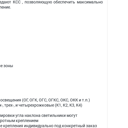
оздают КСС , позволяющую обеспечить максимально
ление.
ые зоны
свещения (ОГ, ОГК, ОГС, ОГКС, ОКС, ОКК и т.п.)
-, трех-, и четырехрожковые (К1, К2, К3, К4)
лировки угла наклона светильники могут
оротным креплением
е крепления индивидуально под конкретный заказ