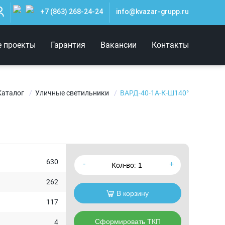
+7 (863) 268-24-24
info@kvazar-grupp.ru
е проекты
Гарантия
Вакансии
Контакты
Каталог
Уличные светильники
ВАРД-40-1А-К-Ш140°
630
Кол-во:
262
В корзину
117
Сформировать ТКП
4