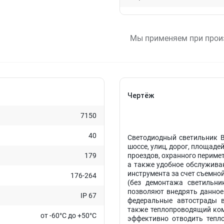
Мы применяем при прои
Чертёж
7150
40
Светодиодный светильник В
шоссе, улиц, дорог, площад
179
проездов, охранного перимет
а также удобное обслуживан
инструмента за счет съемно
176-264
(без демонтажа светильни
позволяют внедрять данное 
IP 67
федеральные
автострады
в
также теплопроводящий ком
от -60°C до +50°C
эффективно отводить тепл